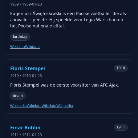
1909
•
1909-01-23
Eugeniusz Świętosławski is een Poolse voetballer die als
aanvaller speelde. Hij speelde voor Legia Warschau en
het Poolse nationale elftal.
birthday
Wikidata
Wikidata
Floris Stempel
1910
1910
•
1910-01-23
Floris Stempel was de eerste voorzitter van AFC Ajax.
death
Wikipedia
Wikidata
Wikidata
Wikipedia
Einar Bohlin
1911
1911
•
1911-01-23