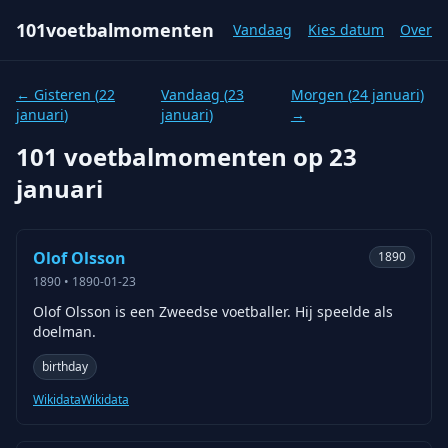
101voetbalmomenten
Vandaag
Kies datum
Over
← Gisteren (
22
Vandaag (
23
Morgen (
24 januari
)
januari
)
januari
)
→
101 voetbalmomenten op
23
januari
Olof Olsson
1890
1890
•
1890-01-23
Olof Olsson is een Zweedse voetballer. Hij speelde als
doelman.
birthday
Wikidata
Wikidata