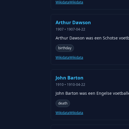
Wikidata
Wikidata
Arthur Dawson
1907
•
1907-04-22
Arthur Dawson was een Schotse voetbal
birthday
Wikidata
Wikidata
John Barton
1910
•
1910-04-22
John Barton was een Engelse voetballer
death
Wikidata
Wikidata