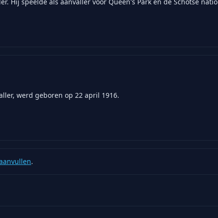
er. Hij speelde als aanvaller voor Queen's Park en de Schotse natio
aller, werd geboren op 22 april 1916.
aanvullen
.