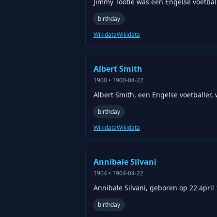
Jimmy Tootle was een Engelse voetball
birthday
Wikidata
Wikidata
Albert Smith
1900
•
1900-04-22
Albert Smith, een Engelse voetballer,
birthday
Wikidata
Wikidata
Annibale Silvani
1904
•
1904-04-22
Annibale Silvani, geboren op 22 april 
birthday