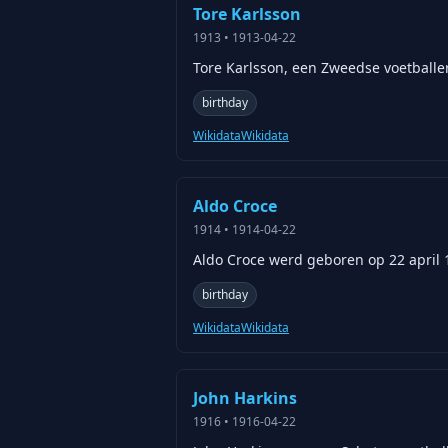
Tore Karlsson
1913
•
1913-04-22
Tore Karlsson, een Zweedse voetballer
birthday
Wikidata
Wikidata
Aldo Croce
1914
•
1914-04-22
Aldo Croce werd geboren op 22 april 1
birthday
Wikidata
Wikidata
John Harkins
1916
•
1916-04-22