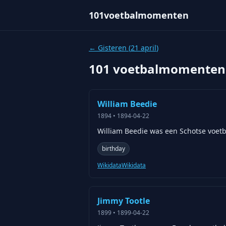
101voetbalmomenten
← Gisteren (
21 april
)
101 voetbalmomenten
William Beedie
1894
•
1894-04-22
William Beedie was een Schotse voetba
birthday
Wikidata
Wikidata
Jimmy Tootle
1899
•
1899-04-22