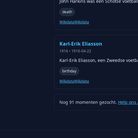
John Harkins was een Schotse voetball
death
Wikidata
Wikidata
Karl-Erik Eliasson
1916
•
1916-04-22
Karl-Erik Eliasson, een Zweedse voetb
birthday
Wikidata
Wikidata
Nog
91
momenten gezocht.
Help ons 