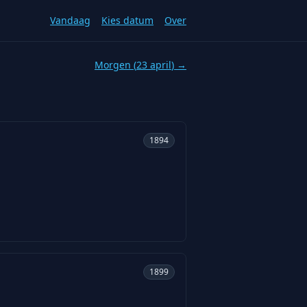
Vandaag
Kies datum
Over
Morgen (
23 april
) →
1894
1899