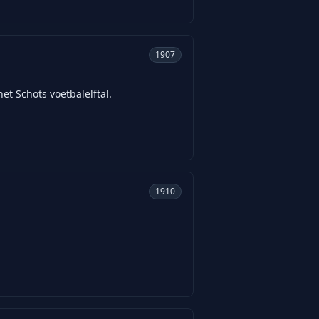
1907
t Schots voetbalelftal.
1910