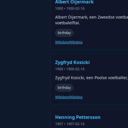
Albert Öijermark
1900
•
1900-02-16
Albert Öijermark, een Zweedse voetbal
voetbalelftal.
birthday
Wikidata
Wikidata
Zygfryd Kosicki
1900
•
1900-02-16
Zygfryd Kosicki, een Poolse voetballe
birthday
Wikidata
Wikidata
Henning Pettersson
1907
•
1907-02-16