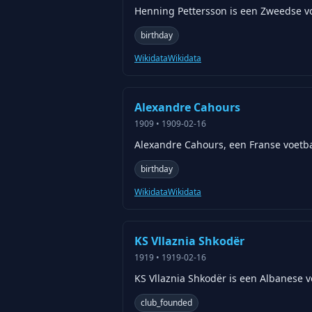
Henning Pettersson is een Zweedse vo
birthday
Wikidata
Wikidata
Alexandre Cahours
1909
•
1909-02-16
Alexandre Cahours, een Franse voetba
birthday
Wikidata
Wikidata
KS Vllaznia Shkodër
1919
•
1919-02-16
KS Vllaznia Shkodër is een Albanese v
club_founded