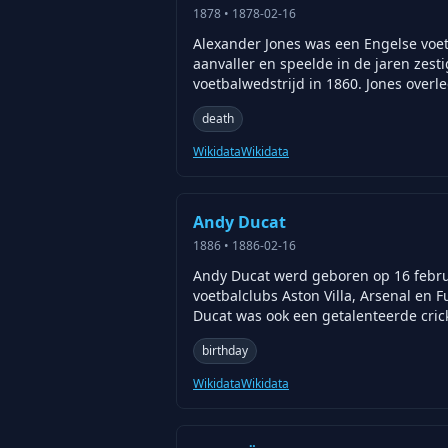
1878
•
1878-02-16
Alexander Jones was een Engelse voetb
aanvaller en speelde in de jaren zest
voetbalwedstrijd in 1860. Jones overl
death
Wikidata
Wikidata
Andy Ducat
1886
•
1886-02-16
Andy Ducat werd geboren op 16 februa
voetbalclubs Aston Villa, Arsenal en F
Ducat was ook een getalenteerde cric
birthday
Wikidata
Wikidata