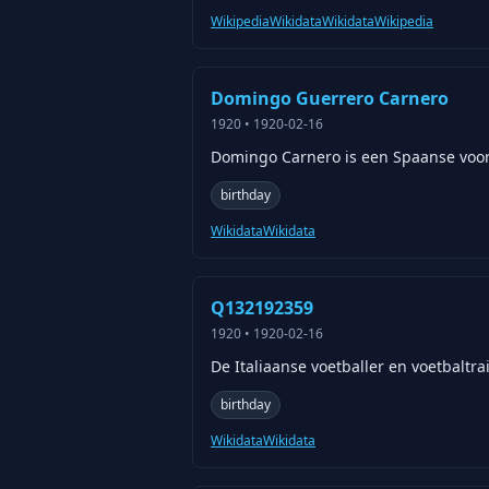
Wikipedia
Wikidata
Wikidata
Wikipedia
Domingo Guerrero Carnero
1920
•
1920-02-16
Domingo Carnero is een Spaanse voorm
birthday
Wikidata
Wikidata
Q132192359
1920
•
1920-02-16
De Italiaanse voetballer en voetbaltr
birthday
Wikidata
Wikidata