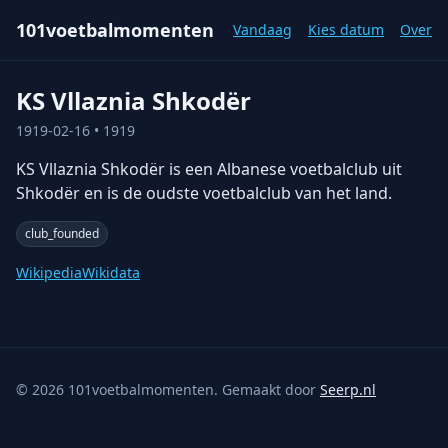
101voetbalmomenten
Vandaag
Kies datum
Over
KS Vllaznia Shkodër
1919-02-16
• 1919
KS Vllaznia Shkodër is een Albanese voetbalclub uit
Shkodër en is de oudste voetbalclub van het land.
club_founded
Wikipedia
Wikidata
©
2026
101voetbalmomenten. Gemaakt door
Seerp.nl