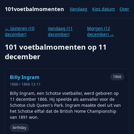
101voetbalmomenten
Vandaag
Kies datum
Over
← Gisteren (
10
Vandaag (
11
Morgen (
12
december
)
december
)
december
) →
101 voetbalmomenten op
11
december
Billy Ingram
1866
1866
•
1866-12-11
Billy Ingram, een Schotse voetballer, werd geboren op
11 december 1866. Hij speelde als aanvaller voor de
Schotse club Queen's Park. Ingram maakte deel uit van
het Schotse elftal dat de British Home Championship
van 1891 won.
birthday