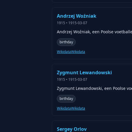
Andrzej Woźniak
1915
•
1915-03-07
Andrzej Woźniak, een Poolse voetball
birthday
Wikidata
Wikidata
Zygmunt Lewandowski
1915
•
1915-03-07
Zygmunt Lewandowski, een Poolse voe
birthday
Wikidata
Wikidata
Sergey Orlov