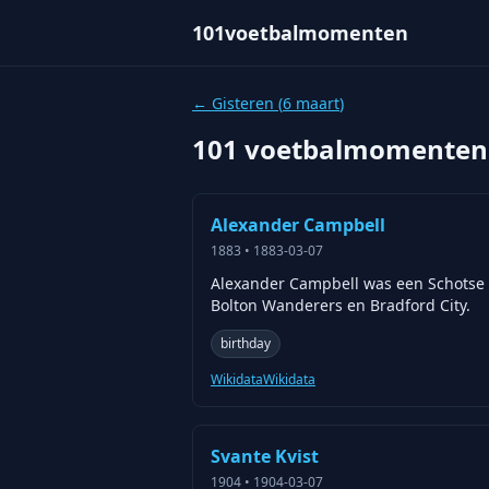
101voetbalmomenten
← Gisteren (
6 maart
)
101 voetbalmomenten
Alexander Campbell
1883
•
1883-03-07
Alexander Campbell was een Schotse v
Bolton Wanderers en Bradford City.
birthday
Wikidata
Wikidata
Svante Kvist
1904
•
1904-03-07