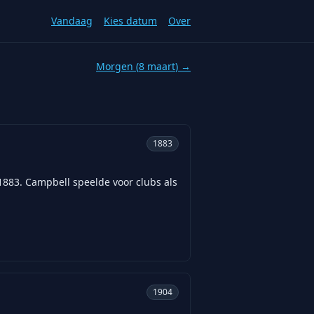
Vandaag
Kies datum
Over
Morgen (
8 maart
) →
1883
1883. Campbell speelde voor clubs als
1904