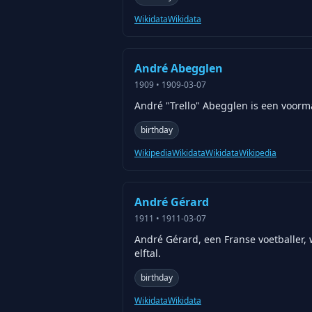
Wikidata
Wikidata
André Abegglen
1909
•
1909-03-07
André "Trello" Abegglen is een voorm
birthday
Wikipedia
Wikidata
Wikidata
Wikipedia
André Gérard
1911
•
1911-03-07
André Gérard, een Franse voetballer, 
elftal.
birthday
Wikidata
Wikidata