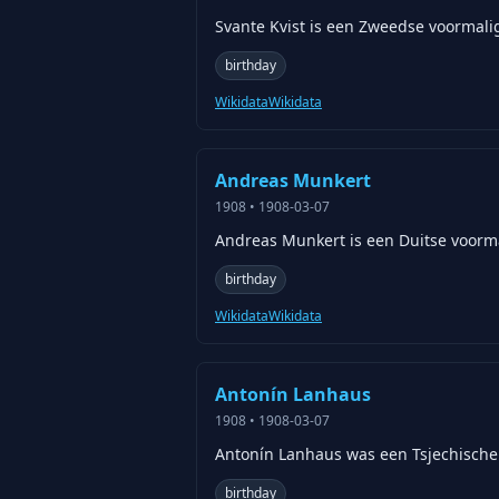
Svante Kvist is een Zweedse voormalig 
birthday
Wikidata
Wikidata
Andreas Munkert
1908
•
1908-03-07
Andreas Munkert is een Duitse voorma
birthday
Wikidata
Wikidata
Antonín Lanhaus
1908
•
1908-03-07
Antonín Lanhaus was een Tsjechische 
birthday