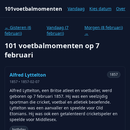
101voetbalmomenten
Vandaag
Kies datum
Over
← Gisteren (
6
Vandaag (
7
Morgen (
8 februari
)
februari
)
februari
)
→
101 voetbalmomenten op
7
februari
Alfred Lyttelton
1857
1857
•
1857-02-07
Alfred Lyttelton, een Britse atleet en voetballer, werd
geboren op 7 februari 1857. Hij was een veelzijdig
sportman die cricket, voetbal en atletiek beoefende.
Lyttelton was een aanvaller en speelde voor Old
Etonians. Hij was ook een getalenteerd cricketspeler en
speelde voor Middlesex.
birthday