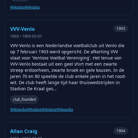
Wikidata
Wikidata
VVV-Venlo
1903
1903
•
1903-02-07
VVV-Venlo is een Nederlandse voetbalclub uit Venlo die
op 7 februari 1903 werd opgericht. De afkorting VVV
staat voor 'Venlose Voetbal Vereniging'. Het tenue van
VVV-Venlo bestaat uit een geel shirt met een zwarte
streep erdoorheen, zwarte broek en gele kousen. In de
jaren 70 en 80 speelde de club enkele jaren in het rood-
wit. De club heeft lange tijd haar thuiswedstrijden in
Stadion De Kraal ges…
club_founded
Wikipedia
Wikidata
Wikidata
Wikipedia
Allan Craig
1904