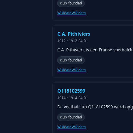
club_founded
Wikidata
Wikidata
C.A. Pithiviers
1912
•
1912-04-01
C.A. Pithiviers is een Franse voetbalcl
club_founded
Wikidata
Wikidata
Q118102599
1914
•
1914-04-01
De voetbalclub Q118102599 werd opger
club_founded
Wikidata
Wikidata