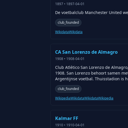
1897
•
1897-04-01
De voetbalclub Manchester United wer
club_founded
Wikidata
Wikidata
CA San Lorenzo de Almagro
1908
•
1908-04-01
Club Atlético San Lorenzo de Almagro,
1908. San Lorenzo behoort samen met R
Argentijnse voetbal. Thuisstadion is h
club_founded
Wikipedia
Wikidata
Wikidata
Wikipedia
Kalmar FF
1910
•
1910-04-01