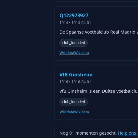
Q122973927
1914
•
1914-04-01
De Spaanse voetbalclub Real Madrid w
club_founded
Wikidata
Wikidata
VfB Ginsheim
1916
•
1916-04-01
VfB Ginsheim is een Duitse voetbalcl
club_founded
Wikidata
Wikidata
Nog
91
momenten gezocht.
Help ons 