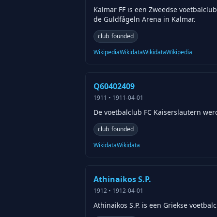
Kalmar FF is een Zweedse voetbalclub 
de Guldfågeln Arena in Kalmar.
club_founded
Wikipedia
Wikidata
Wikidata
Wikipedia
Q60402409
1911
•
1911-04-01
De voetbalclub FC Kaiserslautern werd
club_founded
Wikidata
Wikidata
Athinaikos S.P.
1912
•
1912-04-01
Athinaikos S.P. is een Griekse voetbal