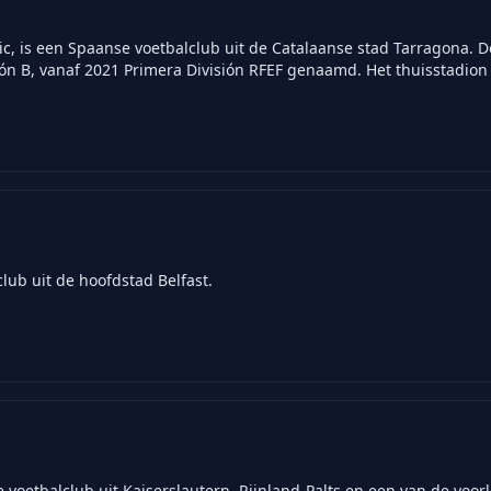
c, is een Spaanse voetbalclub uit de Catalaanse stad Tarragona. D
ón B, vanaf 2021 Primera División RFEF genaamd. Het thuisstadion 
club uit de hoofdstad Belfast.
 voetbalclub uit Kaiserslautern, Rijnland-Palts en een van de voor