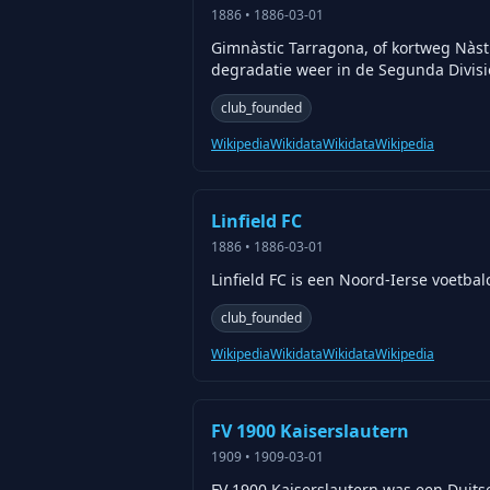
1886
•
1886-03-01
Gimnàstic Tarragona, of kortweg Nàsti
degradatie weer in de Segunda Divisi
club_founded
Wikipedia
Wikidata
Wikidata
Wikipedia
Linfield FC
1886
•
1886-03-01
Linfield FC is een Noord-Ierse voetbal
club_founded
Wikipedia
Wikidata
Wikidata
Wikipedia
FV 1900 Kaiserslautern
1909
•
1909-03-01
FV 1900 Kaiserslautern was een Duitse