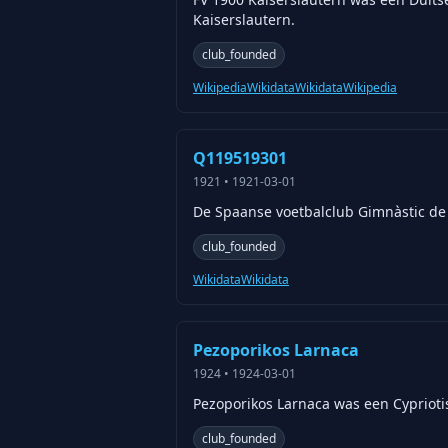
Kaiserslautern.
club_founded
Wikipedia
Wikidata
Wikidata
Wikipedia
Q119519301
1921
•
1921-03-01
De Spaanse voetbalclub Gimnàstic de
club_founded
Wikidata
Wikidata
Pezoporikos Larnaca
1924
•
1924-03-01
Pezoporikos Larnaca was een Cyprioti
club_founded