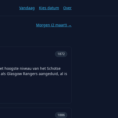
Vandaag
Kies datum
Over
Morgen (
2 maart
) →
1872
 het hoogste niveau van het Schotse
l als Glasgow Rangers aangeduid, al is
1886