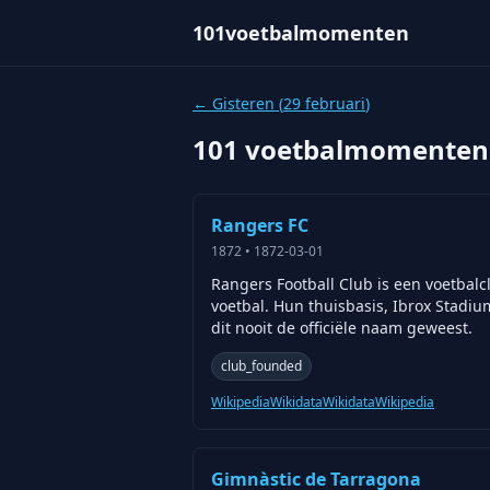
101voetbalmomenten
← Gisteren (
29 februari
)
101 voetbalmomenten
Rangers FC
1872
•
1872-03-01
Rangers Football Club is een voetbalc
voetbal. Hun thuisbasis, Ibrox Stadiu
dit nooit de officiële naam geweest.
club_founded
Wikipedia
Wikidata
Wikidata
Wikipedia
Gimnàstic de Tarragona