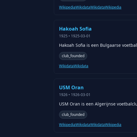
Wikipedia
Wikidata
Wikidata
Wikipedia
Hakoah Sofia
1925
•
1925-03-01
Hakoah Sofia is een Bulgaarse voetbal
club_founded
Wikidata
Wikidata
USM Oran
1926
•
1926-03-01
USM Oran is een Algerijnse voetbalclu
club_founded
Wikipedia
Wikidata
Wikidata
Wikipedia