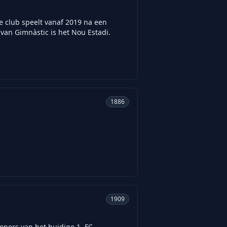
e club speelt vanaf 2019 na een
van Gimnàstic is het Nou Estadi.
1886
1909
lopers van het huidige 1. FC