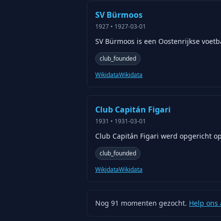
SV Bürmoos
1927
•
1927-03-01
SV Bürmoos is een Oostenrijkse voetb
club_founded
Wikidata
Wikidata
Club Capitán Figari
1931
•
1931-03-01
Club Capitán Figari werd opgericht o
club_founded
Wikidata
Wikidata
Nog
91
momenten gezocht.
Help ons 