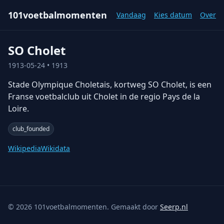
101voetbalmomenten
Vandaag
Kies datum
Over
SO Cholet
1913-05-24
• 1913
Stade Olympique Choletais, kortweg SO Cholet, is een
Franse voetbalclub uit Cholet in de regio Pays de la
Loire.
club_founded
Wikipedia
Wikidata
©
2026
101voetbalmomenten. Gemaakt door
Seerp.nl