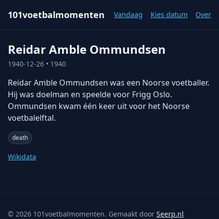
101voetbalmomenten
Vandaag
Kies datum
Over
Reidar Amble Ommundsen
1940-12-26
• 1940
Reidar Amble Ommundsen was een Noorse voetballer.
Hij was doelman en speelde voor Frigg Oslo.
Ommundsen kwam één keer uit voor het Noorse
voetbalelftal.
death
Wikidata
©
2026
101voetbalmomenten. Gemaakt door
Seerp.nl