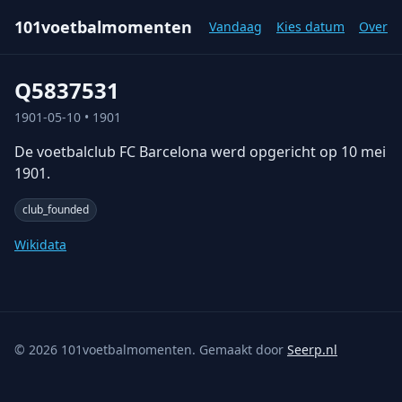
101voetbalmomenten
Vandaag
Kies datum
Over
Q5837531
1901-05-10
• 1901
De voetbalclub FC Barcelona werd opgericht op 10 mei
1901.
club_founded
Wikidata
©
2026
101voetbalmomenten. Gemaakt door
Seerp.nl