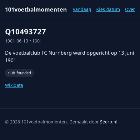
101voetbalmomenten
Vandaag
Kies datum
Over
Q10493727
1901-06-13
• 1901
De voetbalclub FC Nürnberg werd opgericht op 13 juni
1901.
club_founded
Wikidata
©
2026
101voetbalmomenten. Gemaakt door
Seerp.nl