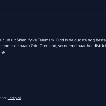
alclub uit Skien, fylke Telemark. Odd is de oudste nog bes
b onder de naam Odd Grenland, vernoemd naar het district 
ng.
door
Seerp.nl