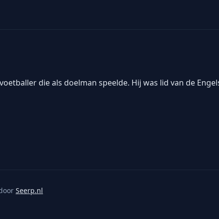
etballer die als doelman speelde. Hij was lid van de Enge
door
Seerp.nl