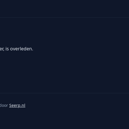
r, is overleden.
door
Seerp.nl