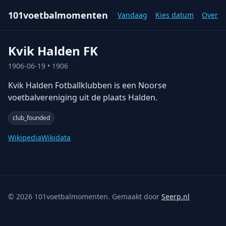
101voetbalmomenten
Vandaag
Kies datum
Over
Kvik Halden FK
1906-06-19
• 1906
Kvik Halden Fotballklubben is een Noorse
voetbalvereniging uit de plaats Halden.
club_founded
Wikipedia
Wikidata
©
2026
101voetbalmomenten. Gemaakt door
Seerp.nl