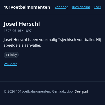
101voetbalmomenten
Vandaag
Kies datum
Over
Josef Herschl
1897-06-16
• 1897
Josef Herschl is een voormalig Tsjechisch voetballer. Hij
speelde als aanvaller.
birthday
Wikidata
©
2026
101voetbalmomenten. Gemaakt door
Seerp.nl