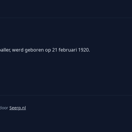
baller, werd geboren op 21 februari 1920.
door
Seerp.nl