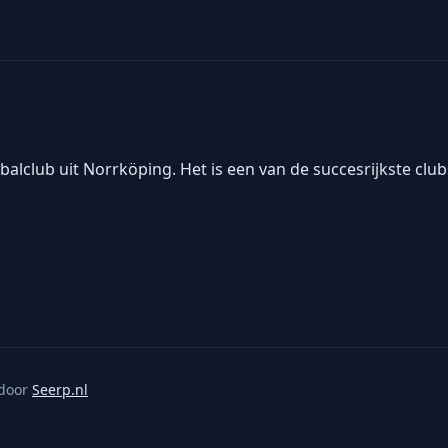
alclub uit Norrköping. Het is een van de succesrijkste clu
door
Seerp.nl