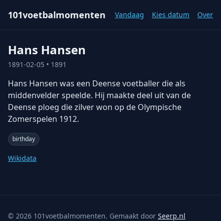
101voetbalmomenten
Vandaag
Kies datum
Over
Hans Hansen
1891-02-05
• 1891
Hans Hansen was een Deense voetballer die als
middenvelder speelde. Hij maakte deel uit van de
Deense ploeg die zilver won op de Olympische
Zomerspelen 1912.
birthday
Wikidata
©
2026
101voetbalmomenten. Gemaakt door
Seerp.nl