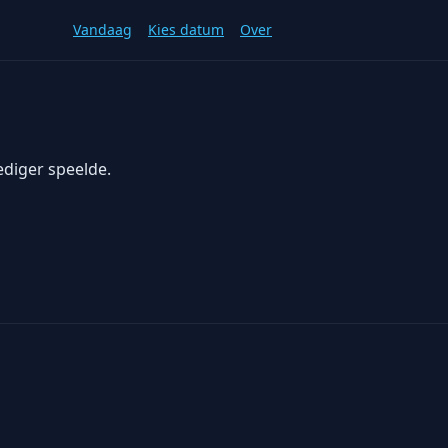
Vandaag
Kies datum
Over
ediger speelde.