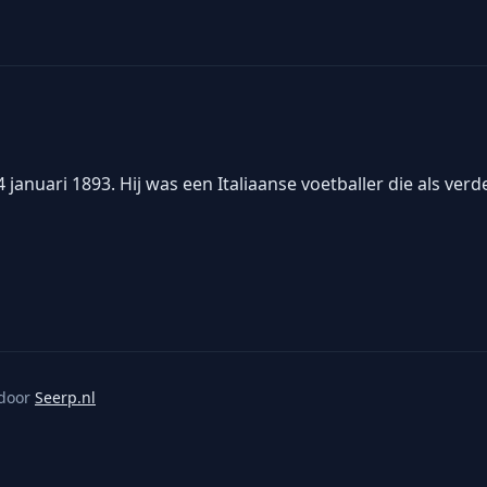
anuari 1893. Hij was een Italiaanse voetballer die als verd
door
Seerp.nl