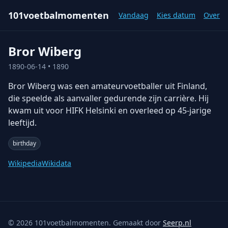
101voetbalmomenten
Vandaag
Kies datum
Over
Bror Wiberg
1890-06-14
• 1890
Bror Wiberg was een amateurvoetballer uit Finland,
die speelde als aanvaller gedurende zijn carrière. Hij
kwam uit voor HIFK Helsinki en overleed op 45-jarige
leeftijd.
birthday
Wikipedia
Wikidata
©
2026
101voetbalmomenten. Gemaakt door
Seerp.nl