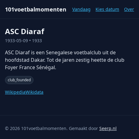
101voetbalmomenten
Vandaag
Kies datum
Over
ASC Diaraf
1933-05-09
• 1933
ASC Diaraf is een Senegalese voetbalclub uit de
hoofdstad Dakar. Tot de jaren zestig heette de club
Foyer France Sénégal.
club_founded
Wikipedia
Wikidata
©
2026
101voetbalmomenten. Gemaakt door
Seerp.nl