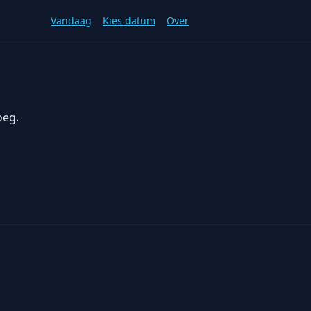
Vandaag
Kies datum
Over
oeg.