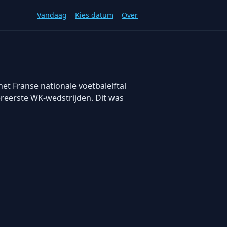
Vandaag
Kies datum
Over
et Franse nationale voetbalelftal
ereerste WK-wedstrijden. Dit was