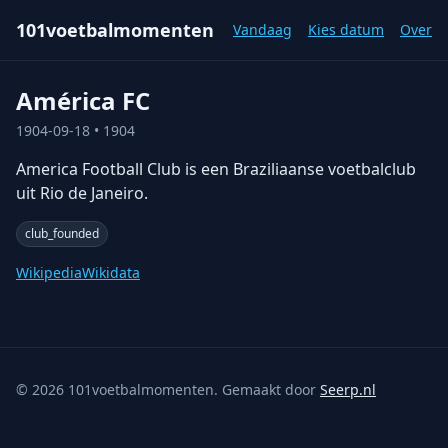
101voetbalmomenten
Vandaag
Kies datum
Over
América FC
1904-09-18
• 1904
America Football Club is een Braziliaanse voetbalclub
uit Rio de Janeiro.
club_founded
Wikipedia
Wikidata
©
2026
101voetbalmomenten. Gemaakt door
Seerp.nl