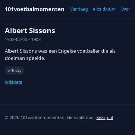
101voetbalmomenten
Vandaag
Kies datum
Over
Albert Sissons
1903-07-05
• 1903
Albert Sissons was een Engelse voetballer die als
doelman speelde.
birthday
Wikidata
©
2026
101voetbalmomenten. Gemaakt door
Seerp.nl