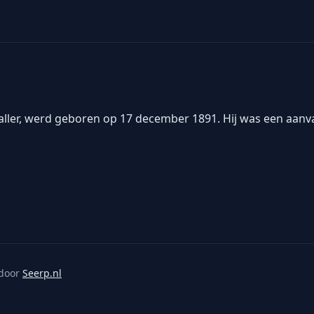
baller, werd geboren op 17 december 1891. Hij was een aanva
door
Seerp.nl